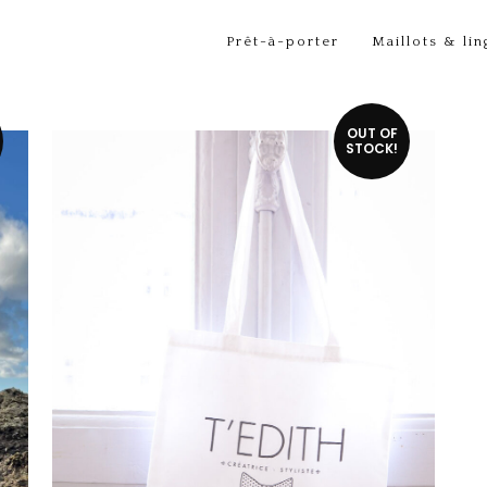
Prêt-à-porter
Maillots & lin
OUT OF
STOCK!