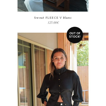
Ce produit a plusieurs variations. Les options peuvent être choisies sur la page du produit
Sweat FLEECE V Blanc
125.00
€
OUT OF
STOCK!