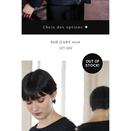
Choix des options
Pull GABY noir
105.00
€
Ce produit a plusieurs variations. Les options peuvent être choisies sur la page du produit
OUT OF
STOCK!