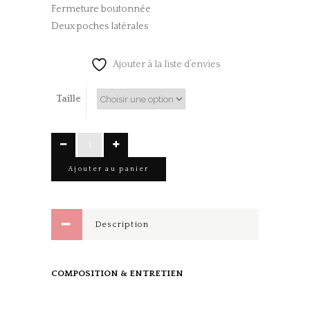
Fermeture boutonnée
Deux poches latérales
Ajouter à la liste d’envies
Taille
Veste
JEAN
Ajouter au panier
Bleu
quantity
Description
COMPOSITION & ENTRETIEN