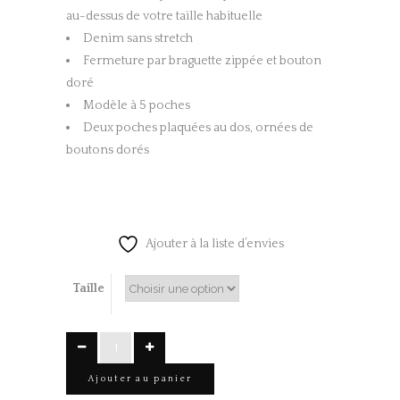
au-dessus de votre taille habituelle
Denim sans stretch
Fermeture par braguette zippée et bouton
doré
Modèle à 5 poches
Deux poches plaquées au dos, ornées de
boutons dorés
Ajouter à la liste d’envies
Taille
BERMUDA
Jean
Ajouter au panier
Bleu