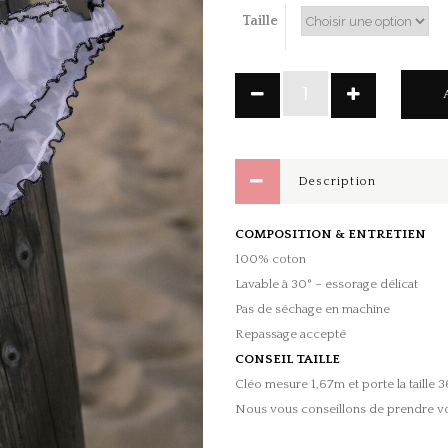
Taille
Culotte
coton
N&B
quantity
Description
COMPOSITION & ENTRETIEN
100% coton
Lavable à 30° – essorage délicat
Pas de séchage en machine
Repassage accepté
CONSEIL TAILLE
Cléo mesure 1,67m et porte la taille 3
Nous vous conseillons de prendre votr