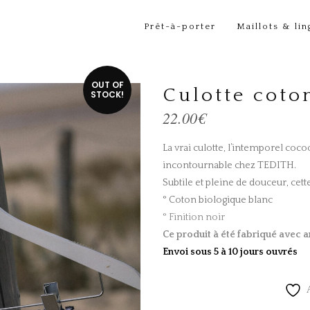
Prêt-à-porter
Maillots & lin
OUT OF
Culotte cot
STOCK!
22.00
€
La vrai culotte, l’intemporel coco
incontournable chez TEDITH.
Subtile et pleine de douceur, cette
° Coton biologique blanc
° Finition noir
Ce produit à été fabriqué
avec a
Envoi sous 5 à 10 jours ouvrés