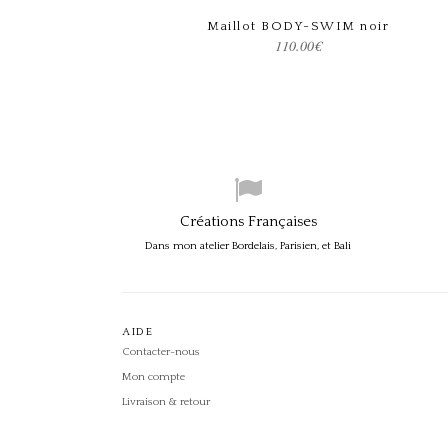
Maillot BODY-SWIM noir
Choix des options
110.00
€
Créations Françaises
Dans mon atelier Bordelais, Parisien, et Bali
AIDE
Contacter-nous
Mon compte
Livraison & retour