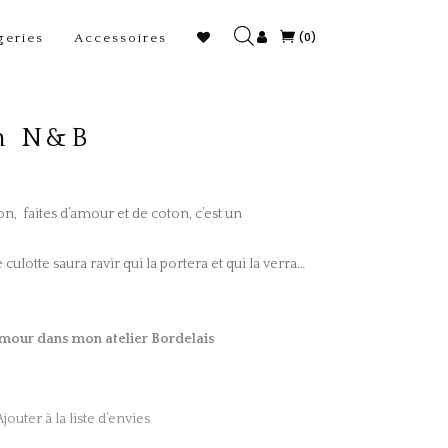
(0)
geries
Accessoires
on N&B
on, faites d’amour et de coton, c’est un
 culotte saura ravir qui la portera et qui la verra…
mour dans mon atelier Bordelais
Ajouter à la liste d’envies