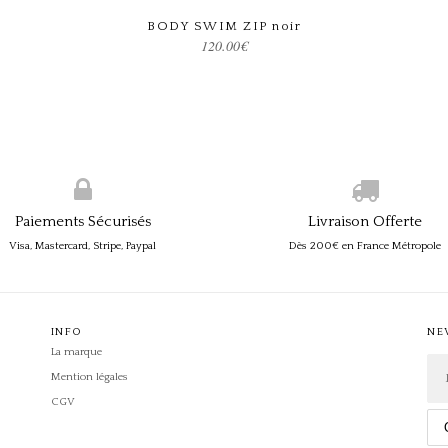
Choix des options
BODY SWIM ZIP noir
120.00
€
Paiements Sécurisés
Livraison Offerte
Visa, Mastercard, Stripe, Paypal
Dès 200€ en France Métropole
INFO
NE
La marque
Mention légales
CGV