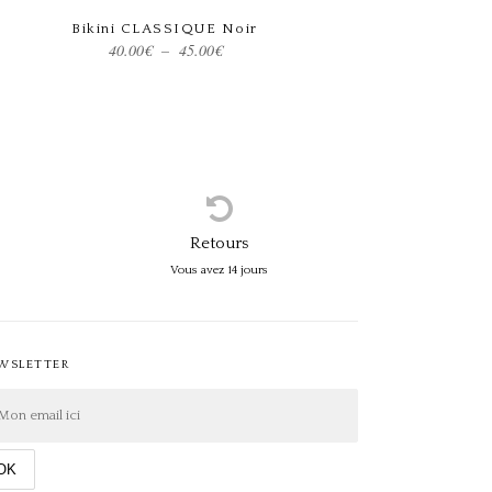
Bikini CLASSIQUE Noir
Choix des options
Plage
40.00
€
–
45.00
€
de
prix :
40.00€
à
45.00€
Retours
Vous avez 14 jours
WSLETTER