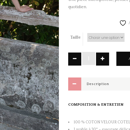
quotidien.
Taille
Pantalon
VELOUR
COTELE
Marron
quantity
Description
COMPOSITION & ENTRETIEN
100 % COTON VELOUR COTE
Lavable à 30° – essorage délica