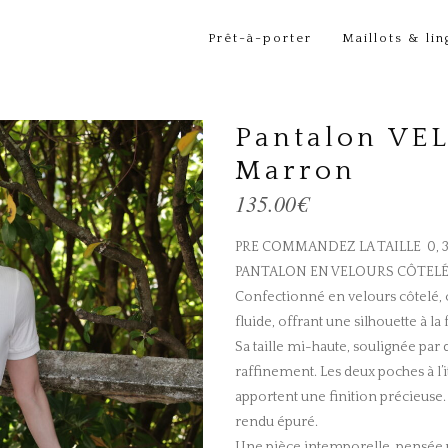
Prêt-à-porter
Maillots & lin
Pantalon VE
Marron
135.00
€
PRE COMMANDEZ LA TAILLE 0, 3
PANTALON EN VELOURS CÔTEL
Confectionné en velours côtelé, 
fluide, offrant une silhouette à l
Sa taille mi-haute, soulignée par d
raffinement. Les deux poches à l’
apportent une finition précieuse.
rendu épuré.
Une pièce intemporelle, pensée p