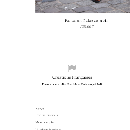
Choix des options
Pantalon Palazzo noir
128.00
€
Créations Françaises
Dans mon atelier Bordelais, Parisien, et Bali
AIDE
Contacter-nous
Mon compte
Livraison & retour