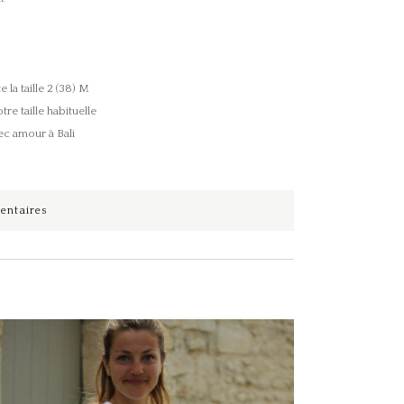
la taille 2 (38) M
e taille habituelle
ec amour à Bali
entaires
Ce produit a plusieurs variations. Les options peuvent être choisies sur la page du produit