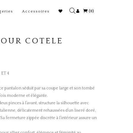
(0)
geries
Accessoires
LOUR COTELE
 ET 4
É
ce pantalon séduit par sa coupe large et son tombé
a fois moderne et élégante.
eux pinces à l’avant, structure la silhouette avec
italienne, délicatement rehaussées d’un liseré doré,
 Sa fermeture zippée discrète à l’intérieur assure un
our allier confort, élégance et féminité au