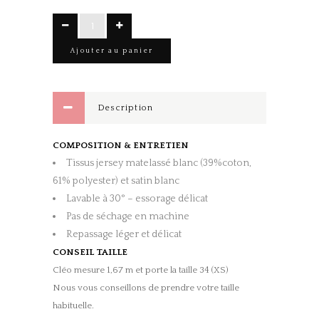
Pull
Gaby
Ajouter au panier
blanc
quantity
Description
COMPOSITION & ENTRETIEN
Tissus jersey matelassé blanc (39%coton,
61% polyester) et satin blanc
Lavable à 30° – essorage délicat
Pas de séchage en machine
Repassage léger et délicat
CONSEIL TAILLE
Cléo mesure 1,67 m et porte la taille 34 (XS)
Nous vous conseillons de prendre votre taille
habituelle.