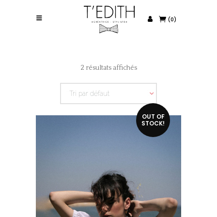
(0)
2 résultats affichés
Tri par défaut
OUT OF
STOCK!