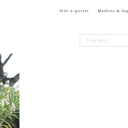
Prêt-à-porter
Maillots & lin
Tri par défaut