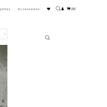
(0)
geries
Accessoires