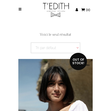
(0)
Voici le seul résultat
Tri par défaut
OUT OF
STOCK!