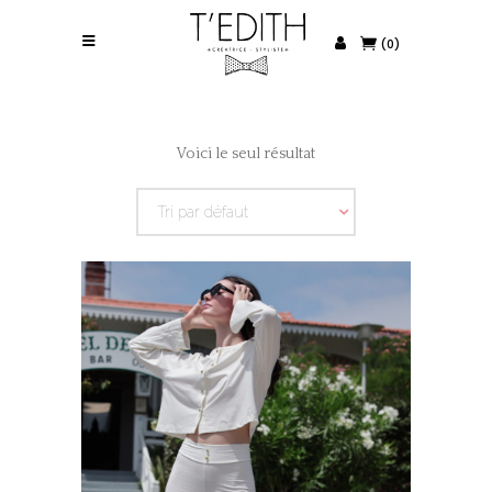
(0)
Voici le seul résultat
Tri par défaut