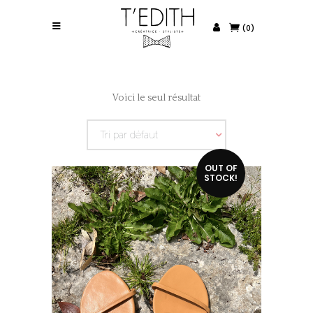
(0)
Voici le seul résultat
Tri par défaut
OUT OF
STOCK!