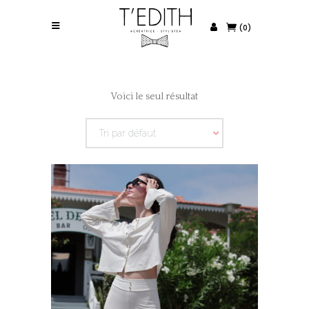
(0)
Voici le seul résultat
Tri par défaut