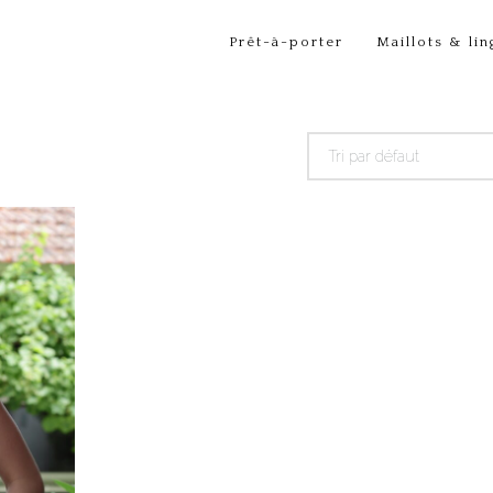
Prêt-à-porter
Maillots & lin
Tri par défaut