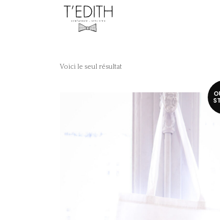
Voici le seul résultat
O
S