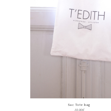
Ce produit a plusieurs variations. Les options peuvent être choisies sur la page du produit
Choix des options
Sac Tote bag
10.00
€