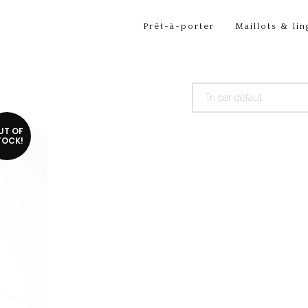
Prêt-à-porter
Maillots & lin
Tri par défaut
UT OF
TOCK!