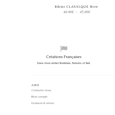
Bikini CLASSIQUE Noir
Choix des options
Plage
40.00
€
–
45.00
€
de
prix :
40.00€
à
45.00€
Créations Françaises
Dans mon atelier Bordelais, Parisien, et Bali
AIDE
Contacter-nous
Mon compte
Livraison & retour