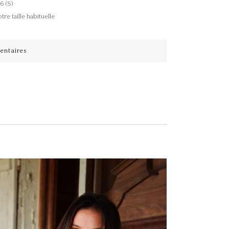
6 (S)
e taille habituelle
entaires
Ce produit a plusieurs variations. Les options peuvent être choisies sur la page du produit