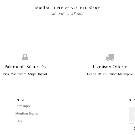
Maillot LUNE et SOLEIL blanc
Choix des options
Plage
40.00
€
–
45.00
€
de
prix :
40.00€
à
45.00€
Paiements Sécurisés
Livraison Offerte
Visa, Mastercard, Stripe, Paypal
Dès 200€ en France Métropole
INFO
NE
La marque
Mention légales
CGV