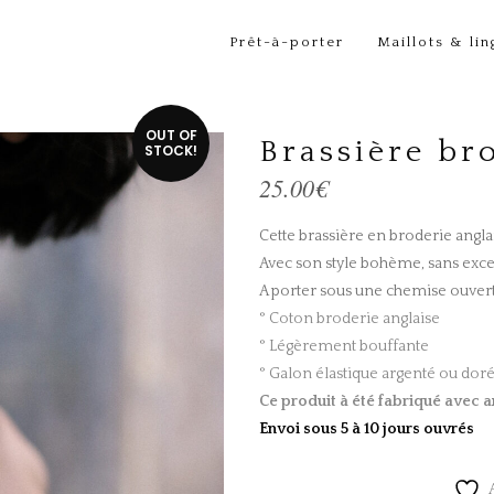
Prêt-à-porter
Maillots & lin
OUT OF
Brassière br
STOCK!
25.00
€
Cette brassière en broderie anglai
Avec son style bohème, sans except
A porter sous une chemise ouvert
° Coton broderie anglaise
° Légèrement bouffante
° Galon élastique argenté ou dor
Ce produit à été fabriqué
avec a
Envoi sous 5 à 10 jours ouvrés