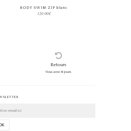
BODY SWIM ZIP blanc
Choix des options
120.00
€
Retours
Vous avez 14 jours
WSLETTER