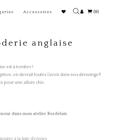
(0)
geries
Accessoires
oderie anglaise
se est à tomber !
ion, on devrait toutes l’avoir dans nos dressings !!
e pour une allure chic.
é
mour dans mon atelier Bordelais
Ajouter à la liste d’envies