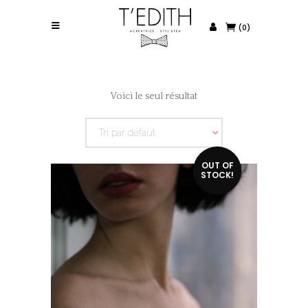
(0)
Voici le seul résultat
Tri par défaut
OUT OF
STOCK!