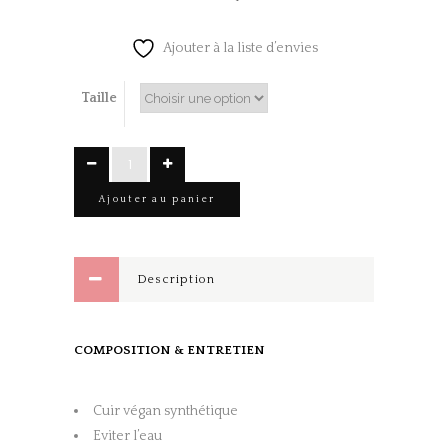
Ajouter à la liste d’envies
Taille
Sandales
Minimal
Ajouter au panier
noir
quantity
Description
COMPOSITION & ENTRETIEN
Cuir végan synthétique
Eviter l’eau