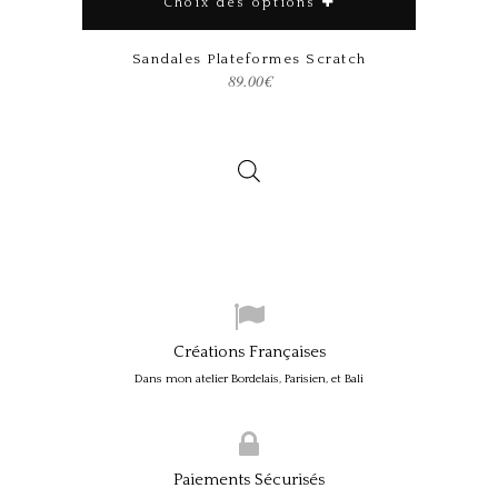
Choix des options
Ce produit a plusieurs variations. Les options peuvent être choisies sur la page du produit
Sandales Plateformes Scratch
89.00
€
Créations Françaises
Dans mon atelier Bordelais, Parisien, et Bali
Paiements Sécurisés