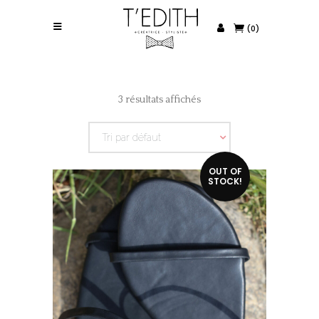
(0)
3 résultats affichés
Tri par défaut
OUT OF
STOCK!