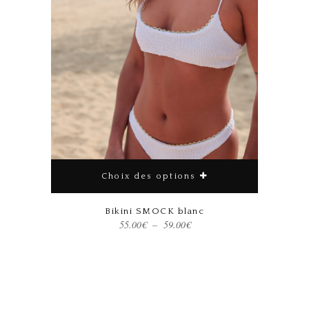
Choix des options
Bikini SMOCK blanc
Plage
55.00
€
–
59.00
€
de
prix :
55.00€
à
59.00€