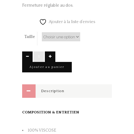
Fermeture réglable au dos.
Ajouter à la liste d’envies
Taille
Triangle
satin
Ajouter au panier
beige
quantity
Description
COMPOSITION & ENTRETIEN
100% VISCOSE