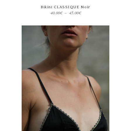
Bikini CLASSIQUE Noir
Plage
40.00
€
–
45.00
€
de
prix :
40.00€
Ce produit a plusieurs variations. Les options peuvent être choisies sur la page du produit
à
45.00€