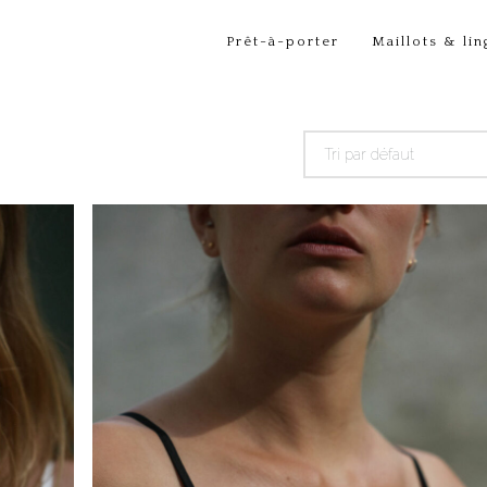
Prêt-à-porter
Maillots & lin
Tri par défaut