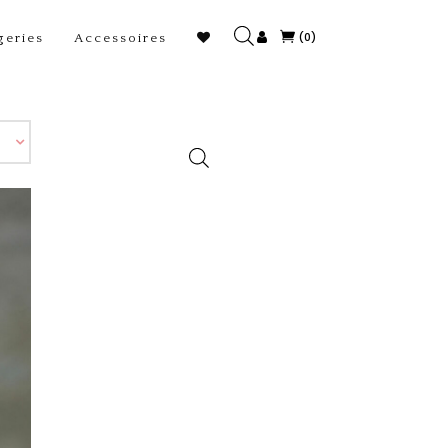
(0)
geries
Accessoires