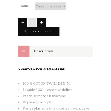
Taille
MINI-
JUPE
Ajouter au panier
Jean
Blanc
quantity
Description
COMPOSITION & ENTRETIEN
100 % COTON TWILL DENIM
Lavable à 30° – essorage délicat
Pas de séchage en machine
Repassage accepté
Portez plusieurs fois votre jean avant de le