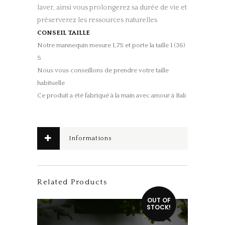
laver, ainsi vous prolongerez sa durée de vie et
préserverez les ressources naturelles
CONSEIL TAILLE
Notre mannequin mesure 1,75 et porte la taille 1 (36)
S
Nous vous conseillons de prendre votre taille
habituelle
Ce produit a été fabriqué à la main avec amour à Bali
Informations
complémentaires
Related Products
Ce produit a plusieurs variations. Les options peuvent être choisies sur la page du produit
OUT OF
STOCK!